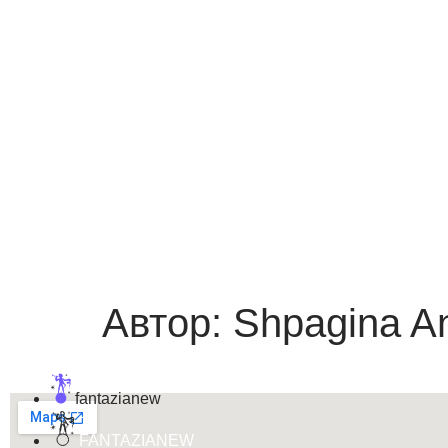
Автор:
Shpagina A
fantazianew
FANTAZIANEW