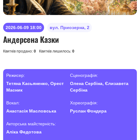
2026-06-09 18:00
вул. Приозерна, 2
Андерсена Казки
Квитків продано:
0
Квитків лишилось:
0
Режисер:
Сценографія:
Тетяна Касьяненко, Орест
Олена Сербіна, Єлизавета
Масник
Сербіна
Вокал:
Хореографія:
Анастасія Масловська
Руслан Фондера
Акторська майстерність:
Аліка Федотова