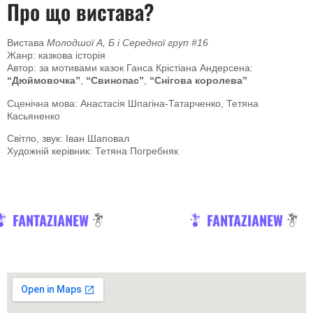
Про що вистава?
Вистава
Молодшої А, Б і Середної груп #16
Жанр: казкова історія
Автор: за мотивами казок Ганса Крістіана Андерсена:
“Дюймовочка”
,
“Свинопас”
,
“Снігова королева”
Сценічна мова: Анастасія Шпагіна-Татарченко, Тетяна
Касьяненко
Світло, звук: Іван Шаповал
Художній керівник: Тетяна Погребняк
FANTAZIANEW
FANTAZIANEW
FANTAZIANEW
FA