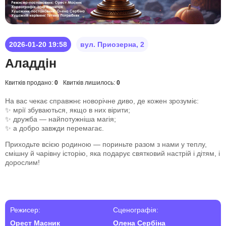
2026-01-20 19:58
вул. Приозерна, 2
Аладдін
Квитків продано:
0
Квитків лишилось:
0
На вас чекає справжнє новорічне диво, де кожен зрозуміє:
✨ мрії збуваються, якщо в них вірити;
✨ дружба — найпотужніша магія;
✨ а добро завжди перемагає.
Приходьте всією родиною — пориньте разом з нами у теплу,
смішну й чарівну історію, яка подарує святковий настрій і дітям, і
дорослим!
Режисер:
Сценографія:
Орест Масник
Олена Сербіна