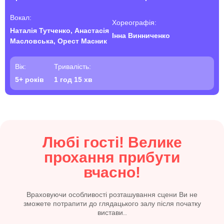
Вокал:
Хореографія:
Наталія Тутченко, Анастасія
Інна Винниченко
Масловська, Орест Масник
Вік:
Тривалість:
5+ років
1 год 15 хв
Любі гості! Велике
прохання прибути
вчасно!
Враховуючи особливості розташування сцени Ви не
зможете потрапити до глядацького залу після початку
вистави..