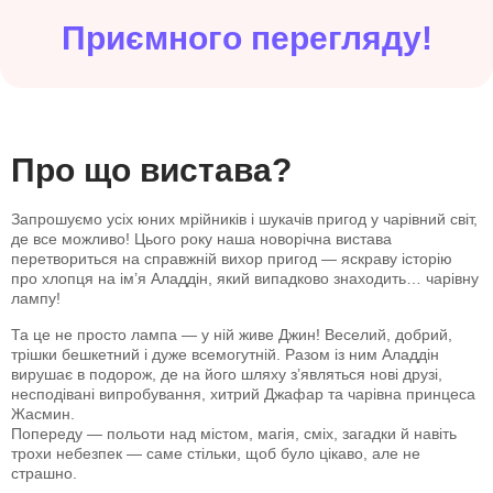
Приємного перегляду!
Про що вистава?
Запрошуємо усіх юних мрійників і шукачів пригод у чарівний світ,
де все можливо! Цього року наша новорічна вистава
перетвориться на справжній вихор пригод — яскраву історію
про хлопця на ім’я Аладдін, який випадково знаходить… чарівну
лампу!
Та це не просто лампа — у ній живе Джин! Веселий, добрий,
трішки бешкетний і дуже всемогутній. Разом із ним Аладдін
вирушає в подорож, де на його шляху з’являться нові друзі,
несподівані випробування, хитрий Джафар та чарівна принцеса
Жасмин.
Попереду — польоти над містом, магія, сміх, загадки й навіть
трохи небезпек — саме стільки, щоб було цікаво, але не
страшно.