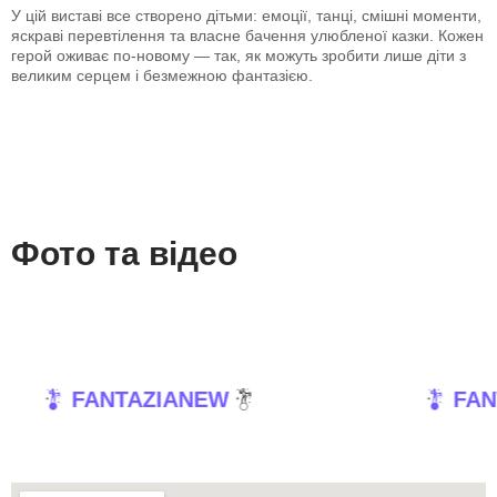
У цій виставі все створено дітьми: емоції, танці, смішні моменти,
яскраві перевтілення та власне бачення улюбленої казки. Кожен
герой оживає по-новому — так, як можуть зробити лише діти з
великим серцем і безмежною фантазією.
Фото та відео
EW
FANTAZIANEW
FANTAZIANEW
FAN