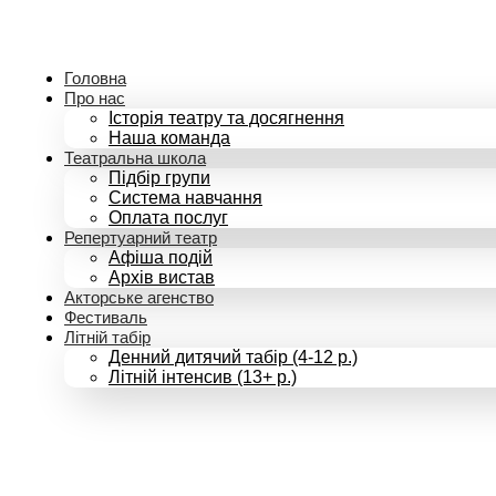
Перейти
до
вмісту
Головна
Про нас
Історія театру та досягнення
Наша команда
Театральна школа
Підбір групи
Система навчання
Оплата послуг
Репертуарний театр
Афіша подій
Архів вистав
Акторське агенство
Фестиваль
Літній табір
Денний дитячий табір (4-12 р.)
Літній інтенсив (13+ р.)