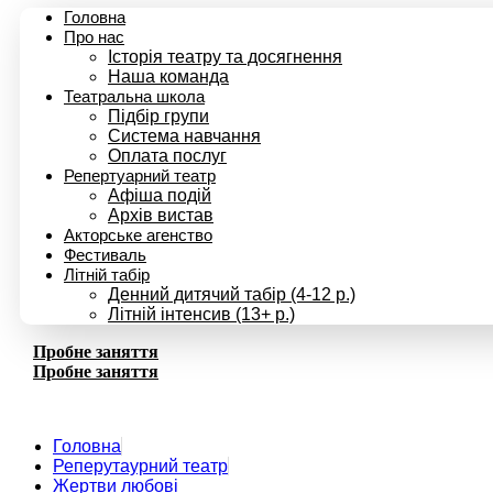
Головна
Про нас
Історія театру та досягнення
Наша команда
Театральна школа
Підбір групи
Система навчання
Оплата послуг
Репертуарний театр
Афіша подій
Архів вистав
Акторське агенство
Фестиваль
Літній табір
Денний дитячий табір (4-12 р.)
Літній інтенсив (13+ р.)
Пробне заняття
Пробне заняття
Головна
Реперутаурний театр
Жертви любові