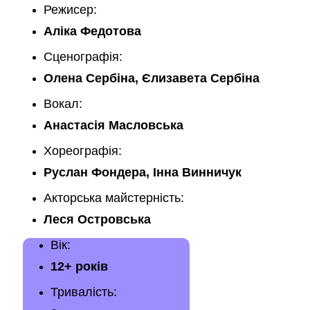
Режисер:
Аліка Федотова
Сценографія:
Олена Сербіна, Єлизавета Сербіна
Вокал:
Анастасія Масловська
Хореографія:
Руслан Фондера, Інна Винничук
Акторська майстерність:
Леся Островська
Вік:
12+ років
Тривалість: